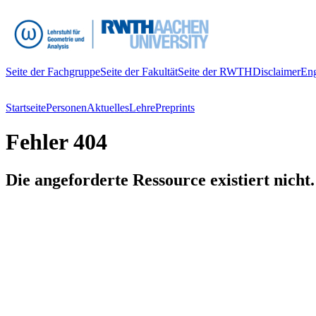
Seite der Fachgruppe
Seite der Fakultät
Seite der RWTH
Disclaimer
Eng
Startseite
Personen
Aktuelles
Lehre
Preprints
Fehler 404
Die angeforderte Ressource existiert nicht.